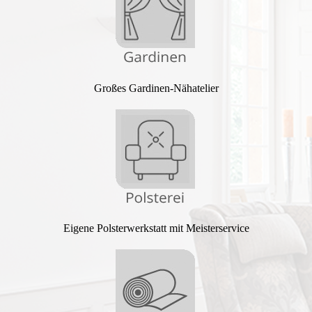
Großes Gardi­nen-Näh­atelier
Eigene Polster­werk­statt mit Meister­service