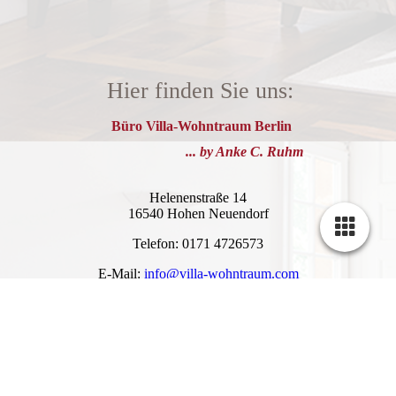
Hier finden Sie uns:
Büro Villa-Wohntraum Berlin
... by Anke C. Ruhm
Helenenstraße 14
16540 Hohen Neuendorf
Telefon: 0171 4726573
E-Mail:
info@villa-wohntraum.com
Cookie-Einstellungen
Diese Webseite verwendet Cookies, um Besuchern ein optimales
Nutzererlebnis zu bieten. Bestimmte Inhalte von Drittanbietern werden
nur angezeigt, wenn die entsprechende Option aktiviert ist. Die
Datenverarbeitung kann dann auch in einem Drittland erfolgen.
Weitere Informationen hierzu in der Datenschutzerklärung.
Manufaktur für Gardinen & Polster mit Showroom