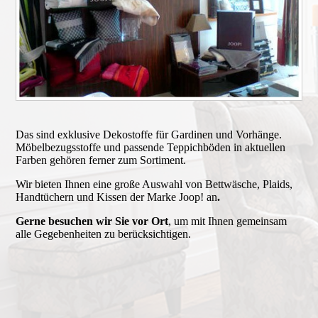
Das sind exklusive Dekostoffe für Gar­di­nen und Vorhänge.
Möbel­bezugsstoffe und passende Tep­pich­­bö­den in ak­tu­el­len
Farben gehören ferner zum Sor­ti­ment.­
Wir bieten Ihnen eine große Aus­wahl von Bettwä­sche, Plaids,
Hand­­tü­chern und Kissen der Marke Joop! an
.
Gerne besuchen wir Sie vor Ort
, um mit Ihnen gemeinsam
alle Gegebenheiten zu be­rück­sich­ti­gen.­